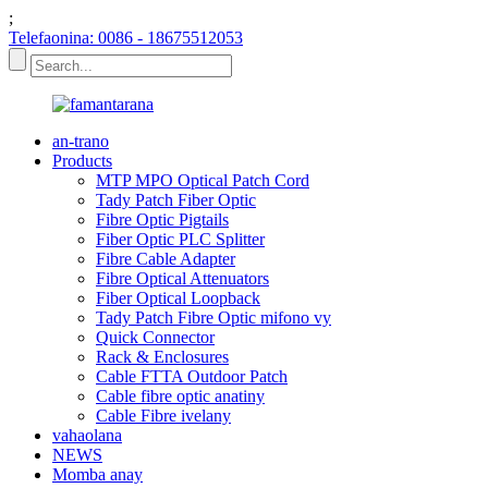
;
Telefaonina: 0086 - 18675512053
an-trano
Products
MTP MPO Optical Patch Cord
Tady Patch Fiber Optic
Fibre Optic Pigtails
Fiber Optic PLC Splitter
Fibre Cable Adapter
Fibre Optical Attenuators
Fiber Optical Loopback
Tady Patch Fibre Optic mifono vy
Quick Connector
Rack & Enclosures
Cable FTTA Outdoor Patch
Cable fibre optic anatiny
Cable Fibre ivelany
vahaolana
NEWS
Momba anay