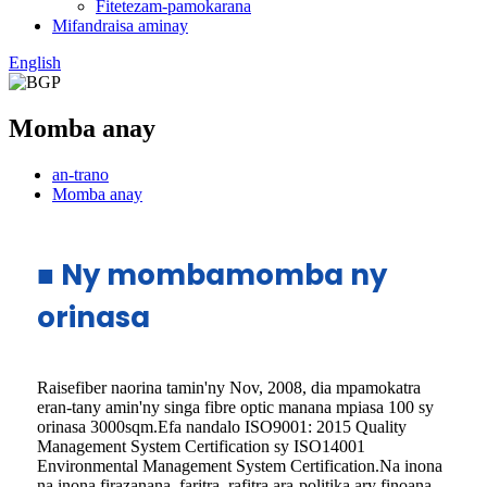
Fitetezam-pamokarana
Mifandraisa aminay
English
Momba anay
an-trano
Momba anay
■ Ny mombamomba ny
orinasa
Raisefiber naorina tamin'ny Nov, 2008, dia mpamokatra
eran-tany amin'ny singa fibre optic manana mpiasa 100 sy
orinasa 3000sqm.Efa nandalo ISO9001: 2015 Quality
Management System Certification sy ISO14001
Environmental Management System Certification.Na inona
na inona firazanana, faritra, rafitra ara-politika ary finoana