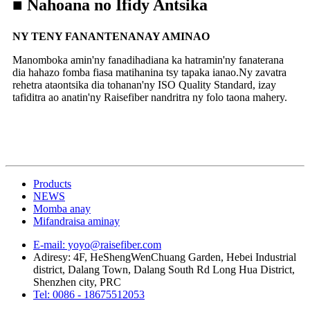
■ Nahoana no Ifidy Antsika
NY TENY FANANTENANAY AMINAO
RE
Manomboka amin'ny fanadihadiana ka hatramin'ny fanaterana
Ma
dia hahazo fomba fiasa matihanina tsy tapaka ianao.Ny zavatra
ma
rehetra ataontsika dia tohanan'ny ISO Quality Standard, izay
hi
tafiditra ao anatin'ny Raisefiber nandritra ny folo taona mahery.
ny
Products
NEWS
Momba anay
Mifandraisa aminay
E-mail: yoyo@raisefiber.com
Adiresy: 4F, ​​HeShengWenChuang Garden, Hebei Industrial
district, Dalang Town, Dalang South Rd Long Hua District,
Shenzhen city, PRC
Tel: 0086 - 18675512053