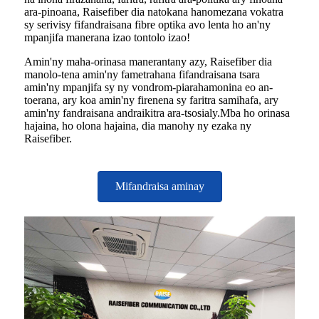
ara-pinoana, Raisefiber dia natokana hanomezana vokatra
sy serivisy fifandraisana fibre optika avo lenta ho an'ny
mpanjifa manerana izao tontolo izao!
Amin'ny maha-orinasa manerantany azy, Raisefiber dia
manolo-tena amin'ny fametrahana fifandraisana tsara
amin'ny mpanjifa sy ny vondrom-piarahamonina eo an-
toerana, ary koa amin'ny firenena sy faritra samihafa, ary
amin'ny fandraisana andraikitra ara-tsosialy.Mba ho orinasa
hajaina, ho olona hajaina, dia manohy ny ezaka ny
Raisefiber.
Mifandraisa aminay