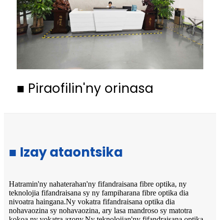
■
Piraofilin'ny orinasa
■ Izay ataontsika
Hatramin'ny nahaterahan'ny fifandraisana fibre optika, ny
teknolojia fifandraisana sy ny fampiharana fibre optika dia
nivoatra haingana.Ny vokatra fifandraisana optika dia
nohavaozina sy nohavaozina, ary lasa mandroso sy matotra
kokoa ny vokatra azony.Ny teknolojian'ny fifandraisana optika