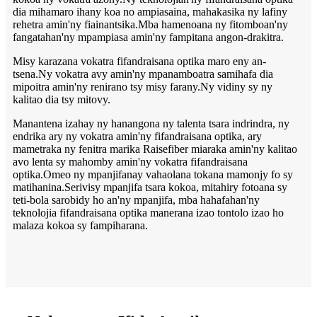
dia mihamaro ihany koa no ampiasaina, mahakasika ny lafiny
rehetra amin'ny fiainantsika.Mba hamenoana ny fitomboan'ny
fangatahan'ny mpampiasa amin'ny fampitana angon-drakitra.
Misy karazana vokatra fifandraisana optika maro eny an-
tsena.Ny vokatra avy amin'ny mpanamboatra samihafa dia
mipoitra amin'ny renirano tsy misy farany.Ny vidiny sy ny
kalitao dia tsy mitovy.
Manantena izahay ny hanangona ny talenta tsara indrindra, ny
endrika ary ny vokatra amin'ny fifandraisana optika, ary
mametraka ny fenitra marika Raisefiber miaraka amin'ny kalitao
avo lenta sy mahomby amin'ny vokatra fifandraisana
optika.Omeo ny mpanjifanay vahaolana tokana mamonjy fo sy
matihanina.Serivisy mpanjifa tsara kokoa, mitahiry fotoana sy
teti-bola sarobidy ho an'ny mpanjifa, mba hahafahan'ny
teknolojia fifandraisana optika manerana izao tontolo izao ho
malaza kokoa sy fampiharana.